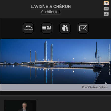
FR
LAVIGNE
&
CHÉRON
EN
Architectes
ES
Pont Chaban-Delmas